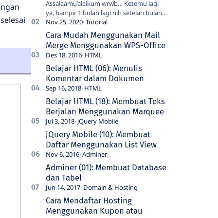
Assalaamu’alaikum wrwb… Ketemu lagi
engan
ya, hampir 1 bulan lagi nih setelah bulan
selesai
kemaren jeda menulisnya cukup lama 🙁 .
Nov 25, 2020
Baik, kali ini kita bahas tenta…
Cara Mudah Menggunakan Mail
Merge Menggunakan WPS-Office
Des 18, 2016
Belajar HTML (06): Menulis
Komentar dalam Dokumen
Sep 16, 2018
Belajar HTML (18): Membuat Teks
Berjalan Menggunakan Marquee
Jul 3, 2018
jQuery Mobile (10): Membuat
Daftar Menggunakan List View
Nov 6, 2016
Adminer (01): Membuat Database
dan Tabel
Jun 14, 2017
Cara Mendaftar Hosting
Menggunakan Kupon atau