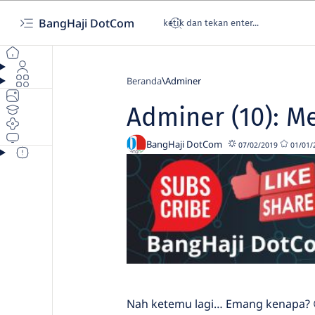
BangHaji DotCom
Beranda
Adminer
Adminer (10): M
07/02/2019
01/01/
Nah ketemu lagi… Emang kenapa? 