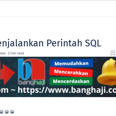
enjalankan Perintah SQL
2
2024
 😀 😀