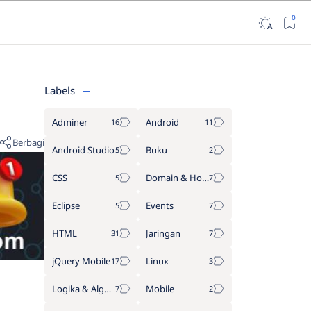
Labels
Adminer
Android
Android Studio
Buku
CSS
Domain & Hosting
Eclipse
Events
HTML
Jaringan
jQuery Mobile
Linux
Logika & Algoritma
Mobile