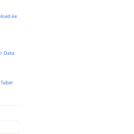
pload ke
r Data
 Tabel