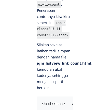
.
ui-li-count
Penerapan
contohnya kira-kira
seperti ini
<span
class="ui-li-
.
count">51</span>
Silakan save-as
latihan tadi, simpan
dengan nama file
jqm_listview_link_count.html
,
kemudian ubah
kodenya sehingga
menjadi seperti
berikut.
<html><head>   <title>Membuat List