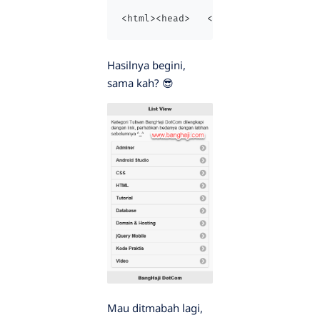
<html><head>   <title>Membuat List
Hasilnya begini,
sama kah? 😎
Mau ditmabah lagi,