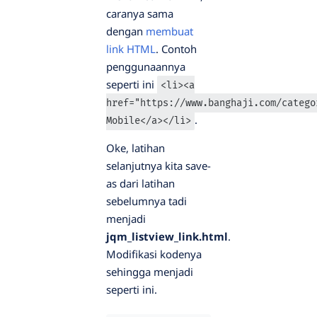
caranya sama
dengan
membuat
link HTML
. Contoh
penggunaannya
seperti ini
<li><a
href="https://www.banghaji.com/catego
.
Mobile</a></li>
Oke, latihan
selanjutnya kita save-
as dari latihan
sebelumnya tadi
menjadi
jqm_listview_link.html
.
Modifikasi kodenya
sehingga menjadi
seperti ini.