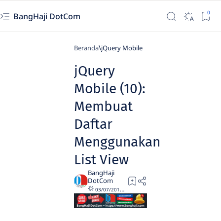
BangHaji DotCom
Beranda
jQuery Mobile
jQuery
Mobile (10):
Membuat
Daftar
Menggunakan
List View
5
03/07/2018
01/01/2024