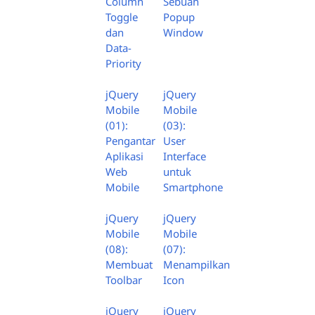
Column
Sebuah
Toggle
Popup
dan
Window
Data-
Priority
jQuery
jQuery
Mobile
Mobile
(01):
(03):
Pengantar
User
Aplikasi
Interface
Web
untuk
Mobile
Smartphone
jQuery
jQuery
Mobile
Mobile
(08):
(07):
Membuat
Menampilkan
Toolbar
Icon
jQuery
jQuery