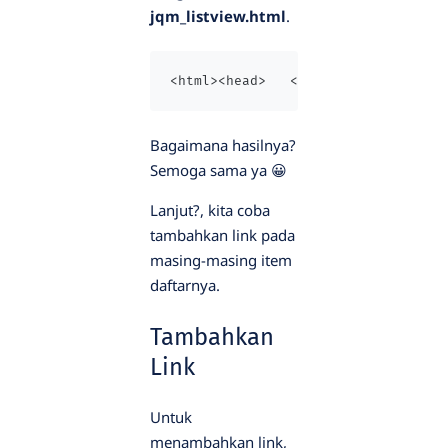
jqm_listview.html
.
<html><head>   <title>Membuat List
Bagaimana hasilnya?
Semoga sama ya 😀
Lanjut?, kita coba
tambahkan link pada
masing-masing item
daftarnya.
Tambahkan
Link
Untuk
menambahkan link,