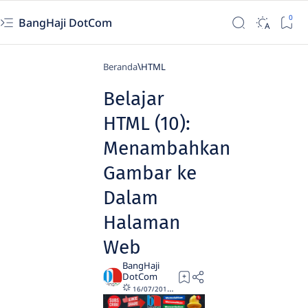
BangHaji DotCom
Beranda
HTML
Belajar
HTML (10):
Menambahkan
Gambar ke
Dalam
Halaman
Web
5
16/07/2017
01/01/2024