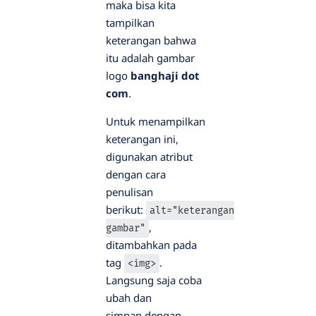
maka bisa kita
tampilkan
keterangan bahwa
itu adalah gambar
logo
banghaji dot
com
.
Untuk menampilkan
keterangan ini,
digunakan atribut
dengan cara
penulisan
berikut:
alt="keterangan
,
gambar"
ditambahkan pada
tag
.
<img>
Langsung saja coba
ubah dan
simpan dengan