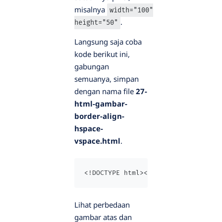
misalnya
width="100"
.
height="50"
Langsung saja coba
kode berikut ini,
gabungan
semuanya, simpan
dengan nama file
27-
html-gambar-
border-align-
hspace-
vspace.html
.
<!DOCTYPE html><html><head>   <tit
Lihat perbedaan
gambar atas dan