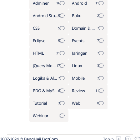
Adminer
Android
Android Studio
Buku
CSS
Domain & Hosting
Eclipse
Events
HTML
Jaringan
jQuery Mobile
Linux
Logika & Algoritma
Mobile
PDO & MySQL
Review
Tutorial
Web
Webinar
2007-2024 © BangHaji DotCom