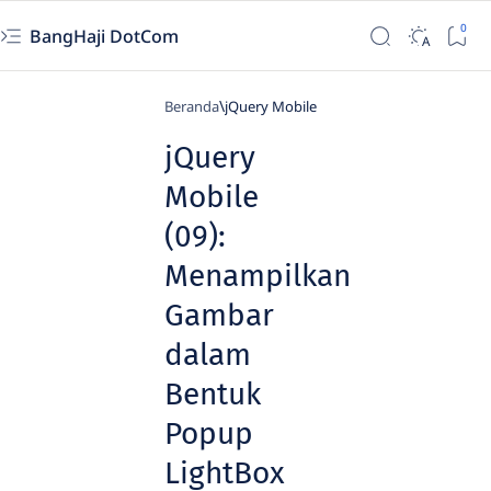
BangHaji DotCom
Beranda
jQuery Mobile
jQuery
Mobile
(09):
Menampilkan
Gambar
dalam
Bentuk
Popup
LightBox