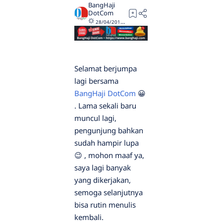
4
28/04/2018
01/01/2024
Selamat berjumpa
lagi bersama
BangHaji DotCom
😀
. Lama sekali baru
muncul lagi,
pengunjung bahkan
sudah hampir lupa
😉 , mohon maaf ya,
saya lagi banyak
yang dikerjakan,
semoga selanjutnya
bisa rutin menulis
kembali.